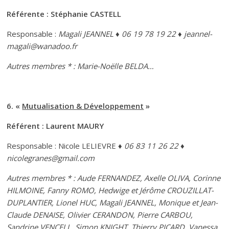
Référente : Stéphanie CASTELL
Responsable :
Magali JEANNEL ♦ 06 19 78 19 22 ♦ jeannel-
magali@wanadoo.fr
Autres membres * : Marie-Noëlle BELDA…
6. «
Mutualisation & Développement
»
Référent : Laurent MAURY
Responsable : Nicole LELIEVRE
♦ 06 83 11 26 22 ♦
nicolegranes@gmail.com
Autres membres * : Aude FERNANDEZ, Axelle OLIVA, Corinne
HILMOINE, Fanny ROMO, Hedwige et Jérôme CROUZILLAT-
DUPLANTIER, Lionel HUC, Magali JEANNEL, Monique et Jean-
Claude DENAISE, Olivier CERANDON, Pierre CARBOU,
Sandrine VENCELL, Simon KNIGHT, Thierry PICARD, Vanessa