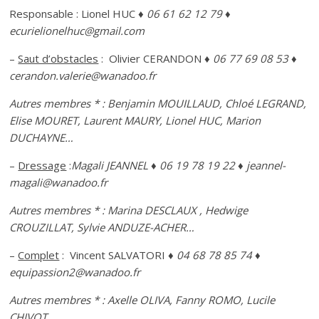
Responsable : Lionel HUC
♦ 06 61 62 12 79 ♦
ecurielionelhuc@gmail.com
–
Saut d’obstacles
: Olivier CERANDON
♦ 06 77 69 08 53 ♦
cerandon.valerie@wanadoo.fr
Autres membres * : Benjamin MOUILLAUD, Chloé LEGRAND,
Elise MOURET, Laurent MAURY, Lionel HUC,
Marion
DUCHAYNE…
–
Dressage
:
Magali JEANNEL
♦ 06 19 78 19 22 ♦ jeannel-
magali@wanadoo.fr
Autres membres * : Marina DESCLAUX , Hedwige
CROUZILLAT, Sylvie ANDUZE-ACHER…
–
Complet
: Vincent SALVATORI
♦ 04 68 78 85 74 ♦
equipassion2@wanadoo.fr
Autres membres * : Axelle OLIVA, Fanny ROMO, Lucile
CHIVOT…