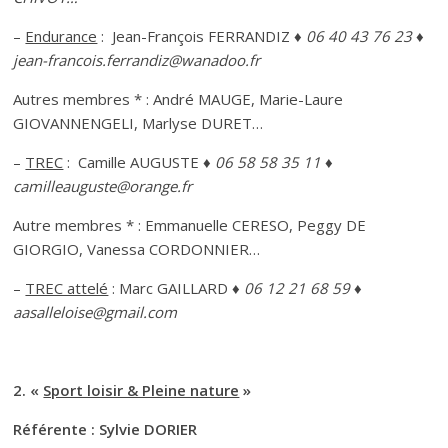
–
Endurance
: Jean-François FERRANDIZ
♦ 06 40 43 76 23 ♦
jean-francois.ferrandiz@wanadoo.fr
Autres membres * : André MAUGE, Marie-Laure
GIOVANNENGELI, Marlyse DURET…
–
TREC
: Camille AUGUSTE
♦ 06 58 58 35 11 ♦
camilleauguste@orange.fr
Autre membres * : Emmanuelle CERESO, Peggy DE
GIORGIO, Vanessa CORDONNIER…
–
TREC attelé
: Marc GAILLARD
♦ 06 12 21 68 59 ♦
aasalleloise@gmail.com
2. «
Sport loisir & Pleine nature
»
Référente : Sylvie DORIER