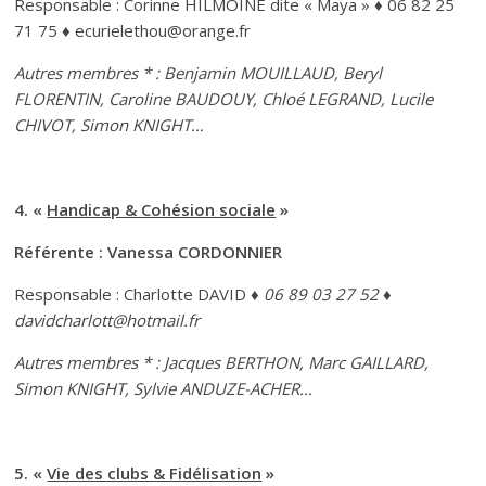
Responsable : Corinne HILMOINE dite « Maya » ♦ 06 82 25
71 75 ♦ ecurielethou@orange.fr
Autres membres * : Benjamin MOUILLAUD, Beryl
FLORENTIN, Caroline BAUDOUY, Chloé LEGRAND, Lucile
CHIVOT
, Simon KNIGHT…
4. «
Handicap & Cohésion sociale
»
Référente : Vanessa CORDONNIER
Responsable : Charlotte DAVID
♦ 06 89 03 27 52 ♦
davidcharlott@hotmail.fr
Autres membres * : Jacques BERTHON, Marc GAILLARD,
Simon KNIGHT, Sylvie ANDUZE-ACHER…
5. «
Vie des clubs & Fidélisation
»