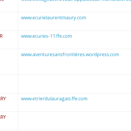
www.ecurielaurentmaury.com
R
www.ecuries-11.ffe.com
www.aventuresansfrontières.wordpress.com
E
RY
www.etrierdulauragais.ffe.com
RY