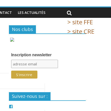
NTACT
LES ACTUALITÉS
> site FFE
Nos clubs
> site CRE
Inscription newsletter
Suivez-nous sur :