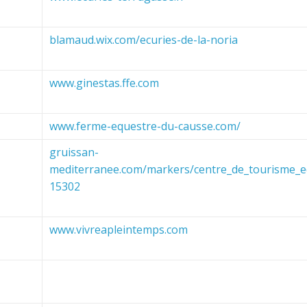
blamaud.wix.com/ecuries-de-la-noria
www.ginestas.ffe.com
www.ferme-equestre-du-causse.com/
gruissan-
mediterranee.com/markers/centre_de_tourisme_e
15302
www.vivreapleintemps.com