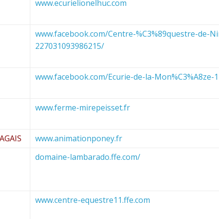
www.ecurielionelhuc.com
www.facebook.com/Centre-%C3%89questre-de-Ni
227031093986215/
www.facebook.com/Ecurie-de-la-Mon%C3%A8ze-1
www.ferme-mirepeisset.fr
AGAIS
www.animationponey.fr
domaine-lambarado.ffe.com/
www.centre-equestre11.ffe.com