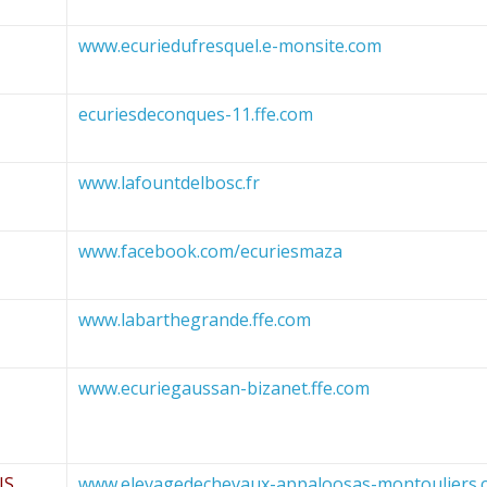
www.ecuriedufresquel.e-monsite.com
ecuriesdeconques-11.ffe.com
www.lafountdelbosc.fr
www.facebook.com/ecuriesmaza
www.labarthegrande.ffe.com
www.ecuriegaussan-bizanet.ffe.com
IS
www.elevagedechevaux-appaloosas-montouliers.