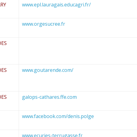
RY
www.epl.lauragais.educagri.fr/
www.orgesucree.fr
DES
DES
www.goutarende.com/
DES
galops-cathares.ffe.com
www.facebook.com/denis.polge
www.ecuries-terrugasse.fr